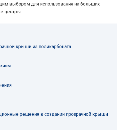
дящим выбором для использования на больших
ые центры.
рачной крыши из поликарбоната
твиям
чения
ационные решения в создании прозрачной крыши