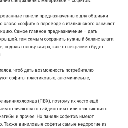
вание специальных материалов – софитов.
рованные панели предназначенные для обшивки
 слово «софит» в переводе с итальянского означает
цию. Самое главное предназначение – дать
крышей, тем самым сохранить нужный баланс влаги.
ь, подняв голову вверх, как-то некрасиво будет
.
иалов, чтоб дать возможность потребителю
твуют софиты пластиковые, алюминиевые,
оливинилхлорида (ПВХ), поэтому их часто ещё
ем отличаются от сайдинговых или пластиковых
 изгибы и прочее. Но панели софитов имеют
ю. Также виниловые софиты самые недорогие из