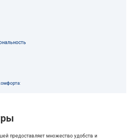
ональность
комфорта:
уры
ышей предоставляет множество удобств и