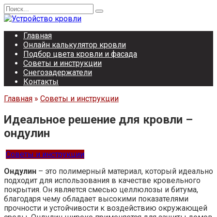
Перейти
Search
к
for:
содержанию
Главная
Онлайн калькулятор кровли
Подбор цвета кровли и фасада
Советы и инструкции
Снегозадержатели
Контакты
Главная
»
Советы и инструкции
Идеальное решение для кровли –
ондулин
Советы и инструкции
Ондулин
– это полимерный материал, который идеально
подходит для использования в качестве кровельного
покрытия. Он является смесью целлюлозы и битума,
благодаря чему обладает высокими показателями
прочности и устойчивости к воздействию окружающей