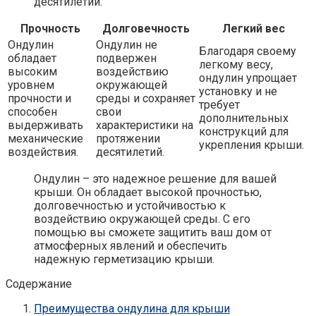
десятилетий.
Прочность
Долговечность
Легкий вес
Ондулин
Ондулин не
Благодаря своему
обладает
подвержен
легкому весу,
высоким
воздействию
ондулин упрощает
уровнем
окружающей
установку и не
прочности и
среды и сохраняет
требует
способен
свои
дополнительных
выдерживать
характеристики на
конструкций для
механические
протяжении
укрепления крыши.
воздействия.
десятилетий.
Ондулин – это надежное решение для вашей
крыши. Он обладает высокой прочностью,
долговечностью и устойчивостью к
воздействию окружающей среды. С его
помощью вы сможете защитить ваш дом от
атмосферных явлений и обеспечить
надежную герметизацию крыши.
Содержание
Преимущества ондулина для крыши