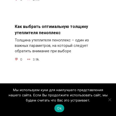
Как выбрать оптимальную толщину
утеплителя пеноплекс
Толщина утеплителя пеноплекс – один из
важных параметров, на который следует
обратить внимание при выборе
0
3.9k.
Как правильно крепить стропило к балке
Мы используем куки для наилучшего представления
перекрытия
нашего сайта. Если Вы продолжите использовать сайт, мы
Крепление стропил к балкам перекрытия
будем считать что Вас это устраивает.
является важным этапом в процессе
Ok
строительства крыши.