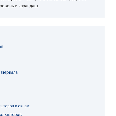
уровень и карандаш.
ов
материала
шторов к окнам:
рольшторов