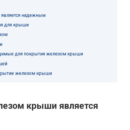
 является надежным
ия для крыши
зом
и
одимые для покрытия железом крыши
шей
покрытие железом крыши
лезом крыши является