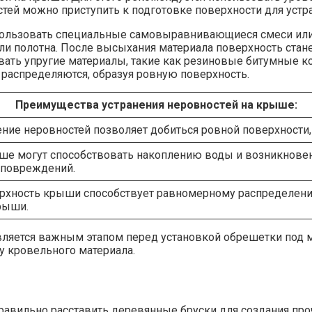
тей можно приступить к подготовке поверхности для устра
пользовать специальные самовыравнивающиеся смеси или 
 полотна. После высыхания материала поверхность станет
вать упругие материалы, такие как резиновые битумные к
распределяются, образуя ровную поверхность.
Преимущества устранения неровностей на крыше:
ние неровностей позволяет добиться ровной поверхности
ше могут способствовать накоплению воды и возникновен
 повреждений.
рхность крыши способствует равномерному распределени
рыши.
является важным этапом перед установкой обрешетки под 
 кровельного материала.
равильно расставить деревянные бруски для создания про