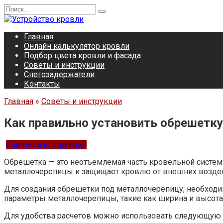
Перейти
Search
к
for:
содержанию
Главная
Онлайн калькулятор кровли
Подбор цвета кровли и фасада
Советы и инструкции
Снегозадержатели
Контакты
Главная
»
Советы и инструкции
Как правильно установить обрешетку
Советы и инструкции
Обрешетка — это неотъемлемая часть кровельной системы
металлочерепицы и защищает кровлю от внешних возде
Для создания обрешетки под металлочерепицу, необходи
параметры металлочерепицы, такие как ширина и высота
Для удобства расчетов можно использовать следующую 