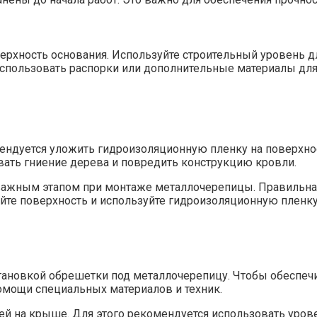
рхность основания. Используйте строительный уровень дл
 использовать распорки или дополнительные материалы дл
ендуется уложить гидроизоляционную пленку на поверхнос
вать гниение дерева и повредить конструкцию кровли.
важным этапом при монтаже металлочерепицы. Правильная
те поверхность и используйте гидроизоляционную пленку 
тановкой обрешетки под металлочерепицу. Чтобы обеспеч
омощи специальных материалов и техник.
й на крыше. Для этого рекомендуется использовать уров