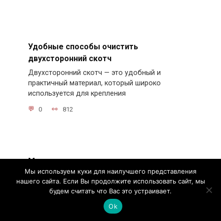
Удобные способы очистить
двухсторонний скотч
Двухсторонний скотч — это удобный и
практичный материал, который широко
используется для крепления
0
812
Мягкая кровля — виды и цены монтажа
Мы используем куки для наилучшего представления
Мягкая кровля представляет собой одну из
нашего сайта. Если Вы продолжите использовать сайт, мы
наиболее популярных и востребованных систем
будем считать что Вас это устраивает.
кровли, используемых
Ok
0
809