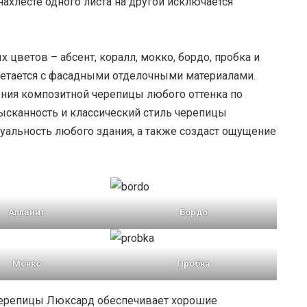
нахлесте одного листа на другой исключается
 цветов – абсент, коралл, мокко, бордо, пробка и
четается с фасадными отделочными материалами.
ния композитной черепицы любого оттенка по
зысканность и классический стиль черепицы
альность любого здания, а также создаст ощущение
Алланит
Бордо
Мокко
Пробка
черепицы Люксард обеспечивает хорошие