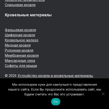
Сланцевая кровля
Кровельные материалы
Фальцевая кровля
Шиферная кровля
Кровельное железо
Медная кровля
Рулонная кровля
Мембранная кровля
Мансардные окна
Софиты для крыши
© 2026
Устройство кровли и кровельные материалы.
Обращаем ваше внимание на то, что данный интернет-
Мы используем куки для наилучшего представления
ресурс носит исключительно информационный характер.
нашего сайта. Если Вы продолжите использовать сайт, мы
Все торговые марки принадлежат их владельцам. Все
будем считать что Вас это устраивает.
права защищены.
Ok
Политика конфиденциальности