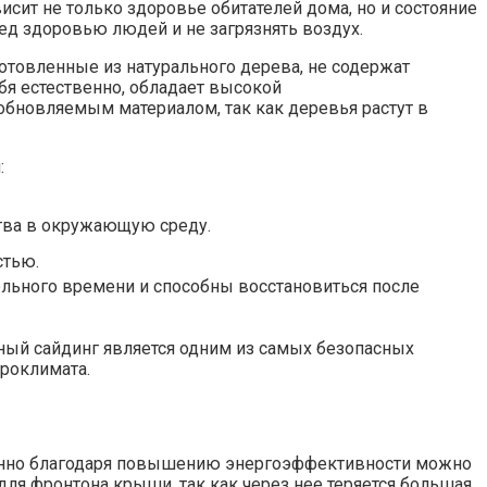
сит не только здоровье обитателей дома, но и состояние
д здоровью людей и не загрязнять воздух.
отовленные из натурального дерева, не содержат
я естественно, обладает высокой
бновляемым материалом, так как деревья растут в
:
тва в окружающую среду.
стью.
ельного времени и способны восстановиться после
ный сайдинг является одним из самых безопасных
кроклимата.
именно благодаря повышению энергоэффективности можно
для фронтона крыши, так как через нее теряется большая