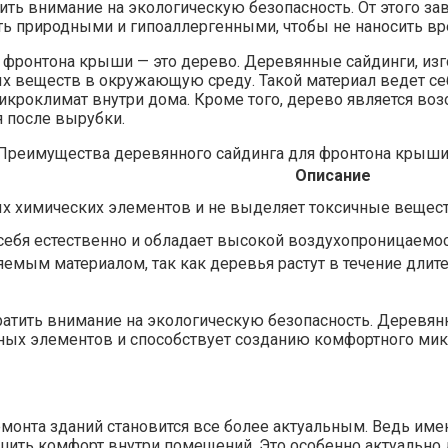
ь внимание на экологическую безопасность. От этого зави
природными и гипоаллергенными, чтобы не наносить вре
 фронтона крыши — это дерево. Деревянные сайдинги, изг
 веществ в окружающую среду. Такой материал ведет себ
оклимат внутри дома. Кроме того, дерево является возо
я после вырубки.
Преимущества деревянного сайдинга для фронтона крыши
Описание
х химических элементов и не выделяет токсичные вещес
себя естественно и обладает высокой воздухопроницаемо
емым материалом, так как деревья растут в течение длит
ратить внимание на экологическую безопасность. Деревян
едных элементов и способствует созданию комфортного ми
ремонта зданий становится все более актуальным. Ведь 
чшить комфорт внутри помещений. Это особенно актуально 