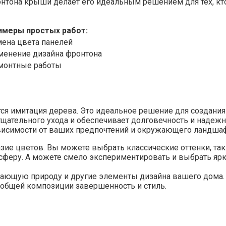
нтона крыши делает его идеальным решением для тех, кт
имеры простых работ:
мена цвета панелей
менение дизайна фронтона
монтные работы
ся имитация дерева. Это идеальное решение для создания 
т тщательного ухода и обеспечивает долговечность и наде
зависимости от ваших предпочтений и окружающего ландшаф
азие цветов. Вы можете выбрать классические оттенки, та
сферу. А можете смело экспериментировать и выбрать яр
жающую природу и другие элементы дизайна вашего дома. 
общей композиции завершенность и стиль.