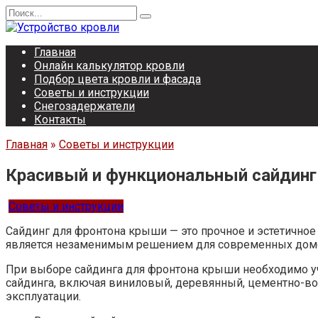
Перейти
Search
к
for:
содержанию
Главная
Онлайн калькулятор кровли
Подбор цвета кровли и фасада
Советы и инструкции
Снегозадержатели
Контакты
Главная
»
Советы и инструкции
Красивый и функциональный сайдинг
Советы и инструкции
Сайдинг для фронтона крыши — это прочное и эстетичное
является незаменимым решением для современных домо
При выборе сайдинга для фронтона крыши необходимо уч
сайдинга, включая виниловый, деревянный, цементно-во
эксплуатации.