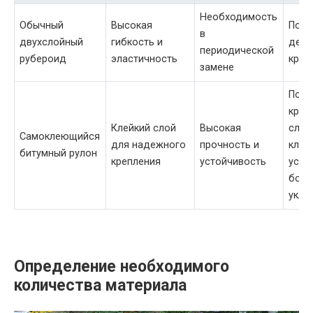
Необходимость
Обычный
Высокая
Подх
в
двухслойный
гибкость и
дере
периодической
рубероид
эластичность
кры
замене
Подх
крыш
Клейкий слой
Высокая
сло
Самоклеющийся
для надежного
прочность и
клим
битумный рулон
крепления
устойчивость
усло
бол
укло
Определение необходимого
количества материала