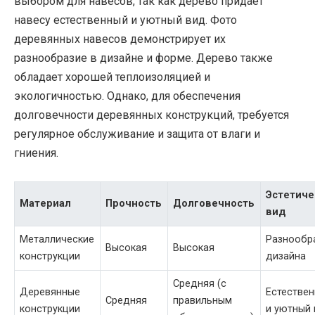
выбором для навесов, так как дерево придает
навесу естественный и уютный вид. Фото
деревянных навесов демонстрирует их
разнообразие в дизайне и форме. Дерево также
обладает хорошей теплоизоляцией и
экологичностью. Однако, для обеспечения
долговечности деревянных конструкций, требуется
регулярное обслуживание и защита от влаги и
гниения.
Эстетиче
Материал
Прочность
Долговечность
вид
Металлические
Разнообр
Высокая
Высокая
конструкции
дизайна
Средняя (с
Деревянные
Естестве
Средняя
правильным
конструкции
и уютный