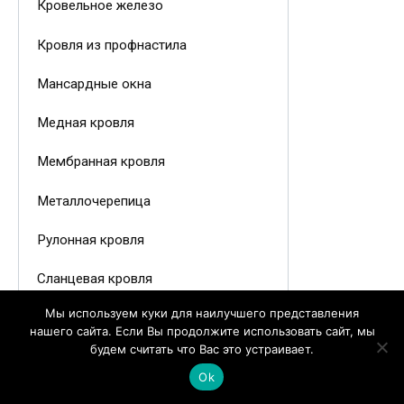
Кровельное железо
Кровля из профнастила
Мансардные окна
Медная кровля
Мембранная кровля
Металлочерепица
Рулонная кровля
Сланцевая кровля
Мы используем куки для наилучшего представления
Советы и инструкции
нашего сайта. Если Вы продолжите использовать сайт, мы
будем считать что Вас это устраивает.
Софиты для крыши
Ok
Утеплитель для кровли