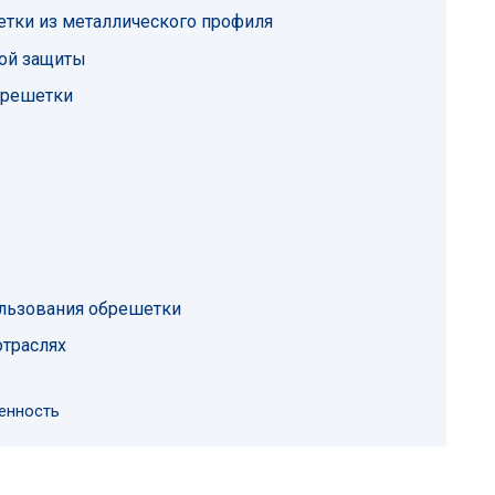
етки из металлического профиля
ой защиты
брешетки
ользования обрешетки
траслях
енность