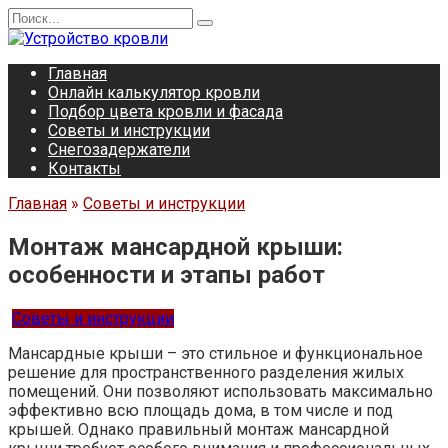
Перейти
Search
к
for:
содержанию
Главная
Онлайн калькулятор кровли
Подбор цвета кровли и фасада
Советы и инструкции
Снегозадержатели
Контакты
Главная
»
Советы и инструкции
Монтаж мансардной крыши:
особенности и этапы работ
Советы и инструкции
Мансардные крыши – это стильное и функциональное
решение для пространственного разделения жилых
помещений. Они позволяют использовать максимально
эффективно всю площадь дома, в том числе и под
крышей. Однако правильный монтаж мансардной