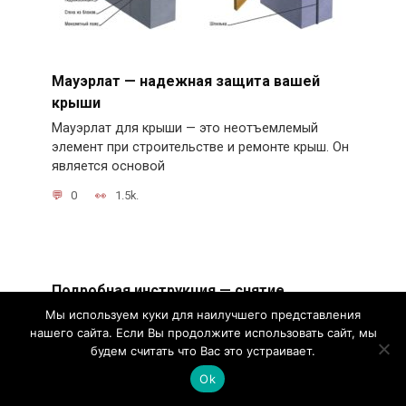
Мауэрлат — надежная защита вашей
крыши
Мауэрлат для крыши — это неотъемлемый
элемент при строительстве и ремонте крыш. Он
является основой
0
1.5k.
Подробная инструкция — снятие
стеклопакета с пластикового окна
Мы используем куки для наилучшего представления
нашего сайта. Если Вы продолжите использовать сайт, мы
Снятие стеклопакета с пластикового окна
будем считать что Вас это устраивает.
может быть необходимо при замене оконного
стекла, чистке стеклопакета
Ok
0
760