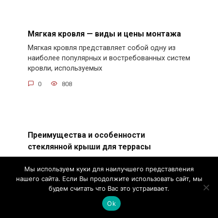
Мягкая кровля — виды и цены монтажа
Мягкая кровля представляет собой одну из
наиболее популярных и востребованных систем
кровли, используемых
0
808
Преимущества и особенности
стеклянной крыши для террасы
Первое, что приходит на ум при упоминании
Мы используем куки для наилучшего представления
стеклянной крыши для террасы — это
нашего сайта. Если Вы продолжите использовать сайт, мы
элегантность и стиль.
будем считать что Вас это устраивает.
0
651
Ok