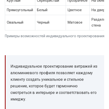
Круглый
Серебристый
Прозрачное
На окне
Прямоугольный
Белый
Цветное
На двери
Разделяю
Овальный
Черный
Матовое
стена
Примеры возможностей индивидуального проектирования:
Индивидуальное проектирование витражей из
алюминиевого профиля позволяет каждому
клиенту создать уникальное и стильное
решение, которое будет гармонично
смотреться в интерьере и соответствовать его
имиджу.