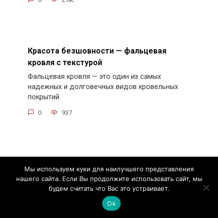
Красота безшовности — фальцевая
кровля с текстурой
Фальцевая кровля — это один из самых
надежных и долговечных видов кровельных
покрытий.
0
937
Установка дверного добора на
Мы используем куки для наилучшего представления
межкомнатную дверь — подробная
нашего сайта. Если Вы продолжите использовать сайт, мы
инструкция
будем считать что Вас это устраивает.
Установка дверного добора на межкомнатную
Ok
дверь является важным этапом при его