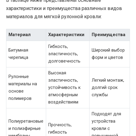
В таблице ниже представлены основные
характеристики и преимущества различных видов
материалов для мягкой рулонной кровли:
Материал
Характеристики
Преимущества
Гибкость,
Битумная
Широкий выбор
эластичность,
черепица
форм и цветов
долговечность
Высокая
Рулонные
эластичность,
Легкий монтаж,
материалы на
устойчивость к
долгий срок
основе
атмосферным
службы
полимеров
воздействиям
Подходят для
Полиуретановые
устройства
Прочность,
и полиэфирные
кровли с
гибкость
мембраны
повышенной