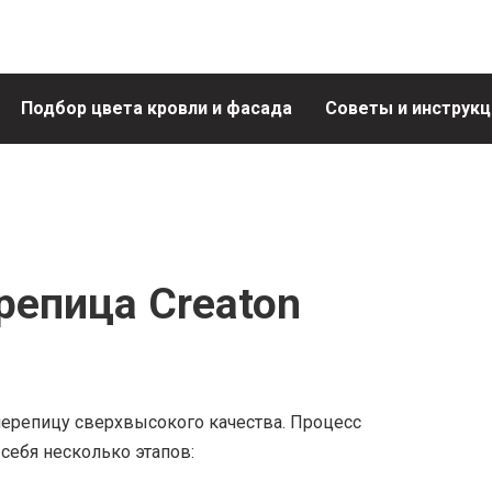
Подбор цвета кровли и фасада
Советы и инструкц
репица Creaton
черепицу сверхвысокого качества. Процесс
себя несколько этапов: