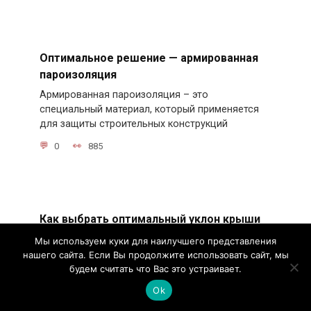
Оптимальное решение — армированная
пароизоляция
Армированная пароизоляция – это
специальный материал, который применяется
для защиты строительных конструкций
0
885
Как выбрать оптимальный уклон крыши
При планировании и строительстве крыши
Мы используем куки для наилучшего представления
важно учесть, что оптимальный уклон будет
нашего сайта. Если Вы продолжите использовать сайт, мы
зависеть от различных
будем считать что Вас это устраивает.
Ok
0
1.6k.