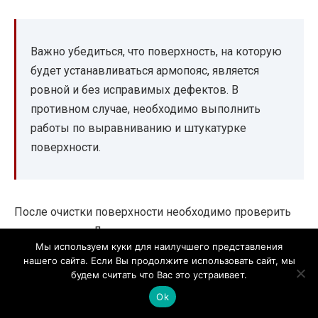
Важно убедиться, что поверхность, на которую
будет устанавливаться армопояс, является
ровной и без исправимых дефектов. В
противном случае, необходимо выполнить
работы по выравниванию и штукатурке
поверхности.
После очистки поверхности необходимо проверить
ее влажность. Для этого можно использовать
Мы используем куки для наилучшего представления
специальные приборы, такие как гигрометр.
нашего сайта. Если Вы продолжите использовать сайт, мы
Рекомендуется, чтобы влажность поверхности не
будем считать что Вас это устраивает.
превышала 6%, чтобы предотвратить возможность
Ok
скопления влаги внутри армопояса, что может