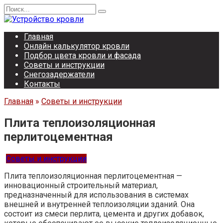
Перейти
Search
к
for:
содержанию
Главная
Онлайн калькулятор кровли
Подбор цвета кровли и фасада
Советы и инструкции
Снегозадержатели
Контакты
Главная
»
Советы и инструкции
Плита теплоизоляционная
перлитоцементная
Советы и инструкции
Плита теплоизоляционная перлитоцементная —
инновационный строительный материал,
предназначенный для использования в системах
внешней и внутренней теплоизоляции зданий. Она
состоит из смеси перлита, цемента и других добавок,