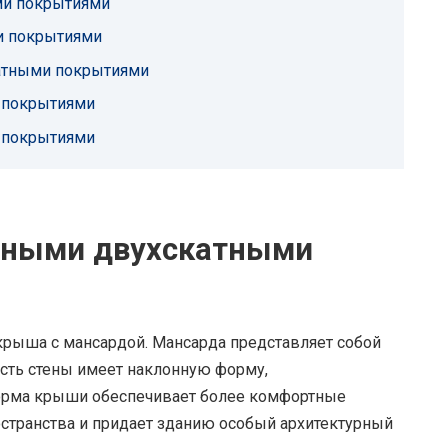
и покрытиями
и покрытиями
атными покрытиями
 покрытиями
 покрытиями
ьными двухскатными
крыша с мансардой. Мансарда представляет собой
асть стены имеет наклонную форму,
орма крыши обеспечивает более комфортные
остранства и придает зданию особый архитектурный