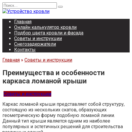
Перейти
Search
к
for:
содержанию
Главная
Онлайн калькулятор кровли
Подбор цвета кровли и фасада
Советы и инструкции
Снегозадержатели
Контакты
Главная
»
Советы и инструкции
Преимущества и особенности
каркаса ломаной крыши
Советы и инструкции
Каркас ломаной крыши представляет собой структуру,
состоящую из нескольких скатов, образующих
геометрическую форму подобную ломаной линии.
Данный тип крыши является одним из наиболее
популярных и эстетичных решений для строительства