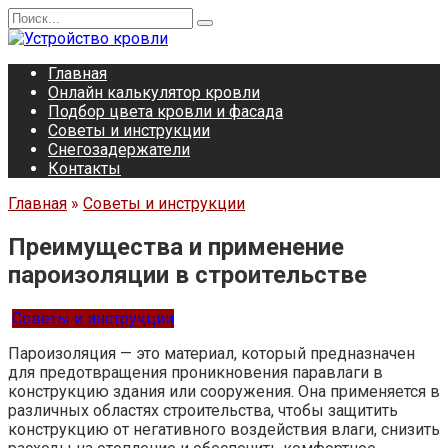
Перейти
Search
к
for:
содержанию
Главная
Онлайн калькулятор кровли
Подбор цвета кровли и фасада
Советы и инструкции
Снегозадержатели
Контакты
Главная
»
Советы и инструкции
Преимущества и применение
пароизоляции в строительстве
Советы и инструкции
Пароизоляция — это материал, который предназначен
для предотвращения проникновения паравлаги в
конструкцию здания или сооружения. Она применяется в
различных областях строительства, чтобы защитить
конструкцию от негативного воздействия влаги, снизить