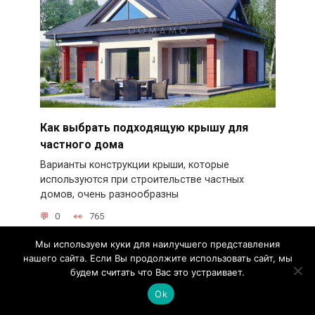
Как выбрать подходящую крышу для
частного дома
Варианты конструкции крыши, которые
используются при строительстве частных
домов, очень разнообразны
0
765
Мы используем куки для наилучшего представления
нашего сайта. Если Вы продолжите использовать сайт, мы
будем считать что Вас это устраивает.
Красота безшовности — фальцевая
Ok
кровля с текстурой