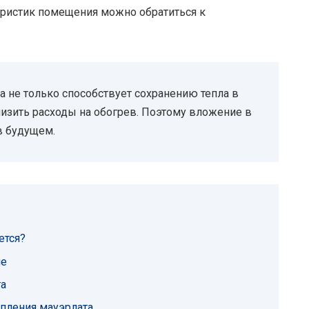
теристик помещения можно обратиться к
а не только способствует сохранению тепла в
изить расходы на обогрев. Поэтому вложение в
в будущем.
ется?
ие
та
епления мауэрлата