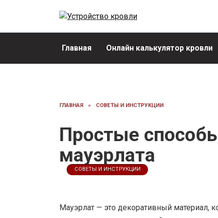
Перейти
к
содержанию
Главная
Онлайн калькулятор кровли
ГЛАВНАЯ
»
СОВЕТЫ И ИНСТРУКЦИИ
Простые способы
мауэрлата
СОВЕТЫ И ИНСТРУКЦИИ
Мауэрлат — это декоративный материал, к