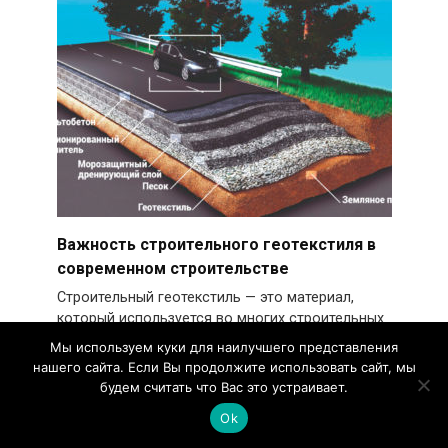
Важность строительного геотекстиля в
современном строительстве
Строительный геотекстиль — это материал,
который используется во многих строительных
проектах для
Мы используем куки для наилучшего представления
нашего сайта. Если Вы продолжите использовать сайт, мы
0
2.7k.
будем считать что Вас это устраивает.
Ok