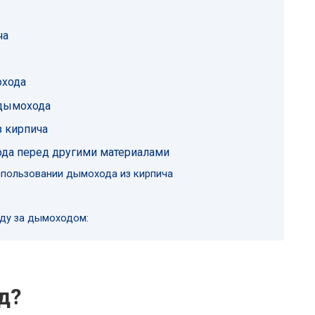
ча
охода
 дымохода
 кирпича
да перед другими материалами
пользовании дымохода из кирпича
ду за дымоходом:
д?