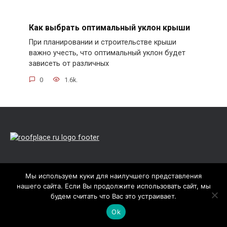
Как выбрать оптимальный уклон крыши
При планировании и строительстве крыши
важно учесть, что оптимальный уклон будет
зависеть от различных
0
1.6k.
Обзор рынка кровельных материалов,
Мы используем куки для наилучшего представления
технологий производства и технических
нашего сайта. Если Вы продолжите использовать сайт, мы
характеристик.
будем считать что Вас это устраивает.
Информация о средних ценах, фото и
Ok
видео инструкции, а так же советы по