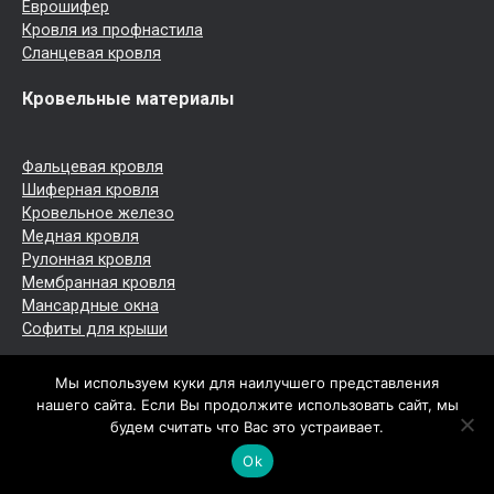
Еврошифер
Кровля из профнастила
Сланцевая кровля
Кровельные материалы
Фальцевая кровля
Шиферная кровля
Кровельное железо
Медная кровля
Рулонная кровля
Мембранная кровля
Мансардные окна
Софиты для крыши
© 2026
Устройство кровли и кровельные материалы.
Мы используем куки для наилучшего представления
Обращаем ваше внимание на то, что данный интернет-
нашего сайта. Если Вы продолжите использовать сайт, мы
ресурс носит исключительно информационный характер.
будем считать что Вас это устраивает.
Все торговые марки принадлежат их владельцам. Все
Ok
права защищены.