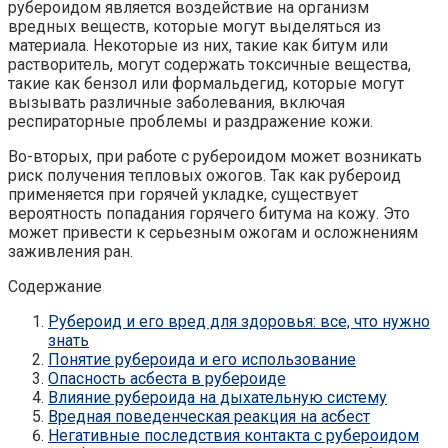
рубероидом является воздействие на организм
вредных веществ, которые могут выделяться из
материала. Некоторые из них, такие как битум или
растворитель, могут содержать токсичные вещества,
такие как бензол или формальдегид, которые могут
вызывать различные заболевания, включая
респираторные проблемы и раздражение кожи.
Во-вторых, при работе с рубероидом может возникать
риск получения тепловых ожогов. Так как рубероид
применяется при горячей укладке, существует
вероятность попадания горячего битума на кожу. Это
может привести к серьезным ожогам и осложнениям
заживления ран.
Содержание
Рубероид и его вред для здоровья: все, что нужно
знать
Понятие рубероида и его использование
Опасность асбеста в рубероиде
Влияние рубероида на дыхательную систему
Вредная поведенческая реакция на асбест
Негативные последствия контакта с рубероидом