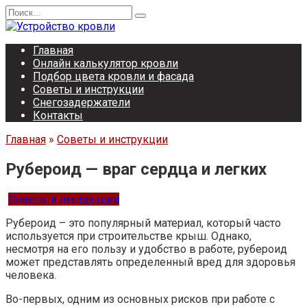
Перейти
Search
к
for:
содержанию
Главная
Онлайн калькулятор кровли
Подбор цвета кровли и фасада
Советы и инструкции
Снегозадержатели
Контакты
Главная
»
Советы и инструкции
Рубероид — враг сердца и легких
Советы и инструкции
Рубероид – это популярный материал, который часто
используется при строительстве крыш. Однако,
несмотря на его пользу и удобство в работе, рубероид
может представлять определенный вред для здоровья
человека.
Во-первых, одним из основных рисков при работе с