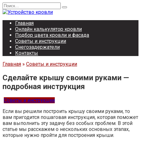
Перейти
Search
к
for:
содержанию
Главная
Онлайн калькулятор кровли
Подбор цвета кровли и фасада
Советы и инструкции
Снегозадержатели
Контакты
Главная
»
Советы и инструкции
Сделайте крышу своими руками —
подробная инструкция
Советы и инструкции
Если вы решили построить крышу своими руками, то
вам пригодится пошаговая инструкция, которая поможет
вам выполнить эту задачу без особых проблем. В этой
статье мы расскажем о нескольких основных этапах,
которые нужно пройти для построения крыши.