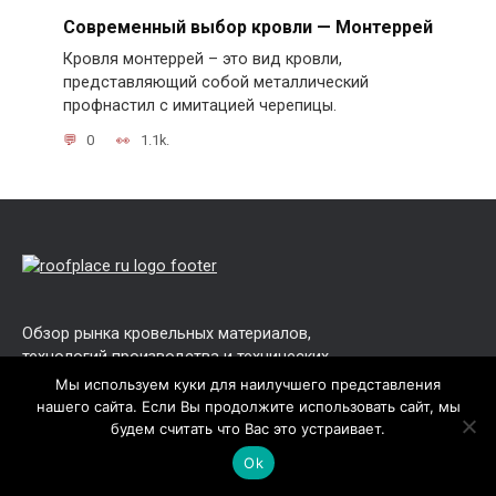
Современный выбор кровли — Монтеррей
Кровля монтеррей – это вид кровли,
представляющий собой металлический
профнастил с имитацией черепицы.
0
1.1k.
Обзор рынка кровельных материалов,
технологий производства и технических
характеристик.
Мы используем куки для наилучшего представления
нашего сайта. Если Вы продолжите использовать сайт, мы
Информация о средних ценах, фото и
будем считать что Вас это устраивает.
видео инструкции, а так же советы по
Ok
расчёту, монтажу и укладке кровли
крыш.