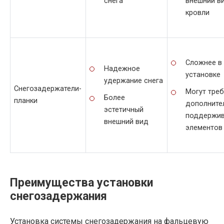
снега
внешний в
кровли
Сложнее в
Надежное
установке
удержание снега
Снегозадержатели-
Могут тре
Более
планки
дополните
эстетичный
поддержи
внешний вид
элементов
Преимущества установки
снегозадержания
Установка системы снегозадержания на фальцевую