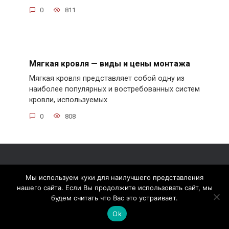
0
811
Мягкая кровля — виды и цены монтажа
Мягкая кровля представляет собой одну из
наиболее популярных и востребованных систем
кровли, используемых
0
808
Мы используем куки для наилучшего представления
нашего сайта. Если Вы продолжите использовать сайт, мы
будем считать что Вас это устраивает.
Обзор рынка кровельных материалов,
Ok
технологий производства и технических
характеристик.