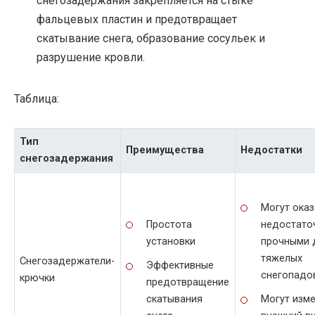
снегозадержания закрепляется на стыке
фальцевых пластин и предотвращает
скатывание снега, образование сосульек и
разрушение кровли.
Таблица:
Тип
Преимущества
Недостатки
снегозадержания
Могут оказ
Простота
недостато
установки
прочными 
тяжелых
Снегозадержатели-
Эффективные
снегопадо
крючки
предотвращение
скатывания
Могут изм