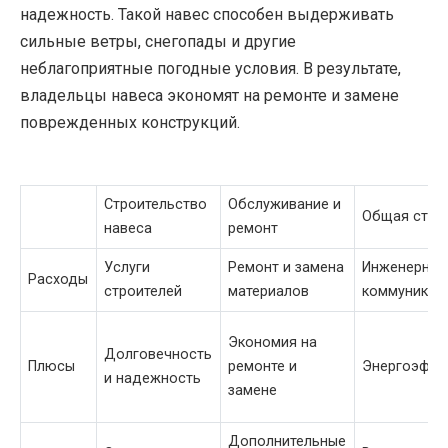
надежность. Такой навес способен выдерживать
сильные ветры, снегопады и другие
неблагоприятные погодные условия. В результате,
владельцы навеса экономят на ремонте и замене
поврежденных конструкций.
Строительство
Обслуживание и
Общая стои
навеса
ремонт
Услуги
Ремонт и замена
Инженерны
Расходы
строителей
материалов
коммуникац
Экономия на
Долговечность
Плюсы
ремонте и
Энергоэффе
и надежность
замене
Дополнительные