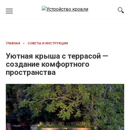
Перейти
к
содержанию
ГЛАВНАЯ
»
СОВЕТЫ И ИНСТРУКЦИИ
Уютная крыша с террасой —
создание комфортного
пространства