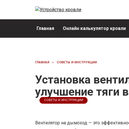
Перейти
к
содержанию
Главная
Онлайн калькулятор кровли
ГЛАВНАЯ
»
СОВЕТЫ И ИНСТРУКЦИИ
Установка венти
улучшение тяги 
СОВЕТЫ И ИНСТРУКЦИИ
Вентилятор на дымоход — это эффективное