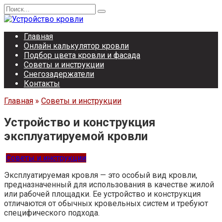
Перейти
Search
к
for:
содержанию
Главная
Онлайн калькулятор кровли
Подбор цвета кровли и фасада
Советы и инструкции
Снегозадержатели
Контакты
Главная
»
Советы и инструкции
Устройство и конструкция
эксплуатируемой кровли
Советы и инструкции
Эксплуатируемая кровля — это особый вид кровли,
предназначенный для использования в качестве жилой
или рабочей площадки. Ее устройство и конструкция
отличаются от обычных кровельных систем и требуют
специфического подхода.