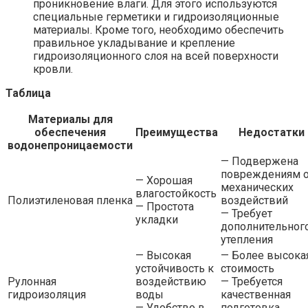
проникновение влаги. Для этого используются
специальные герметики и гидроизоляционные
материалы. Кроме того, необходимо обеспечить
правильное укладывание и крепление
гидроизоляционного слоя на всей поверхности
кровли.
Таблица
Материалы для
обеспечения
Преимущества
Недостатки
водонепроницаемости
— Подвержена
повреждениям о
— Хорошая
механических
влагостойкость
Полиэтиленовая пленка
воздействий
— Простота
— Требует
укладки
дополнительног
утепления
— Высокая
— Более высока
устойчивость к
стоимость
Рулонная
воздействию
— Требуется
гидроизоляция
воды
качественная
— Удобство в
подготовка