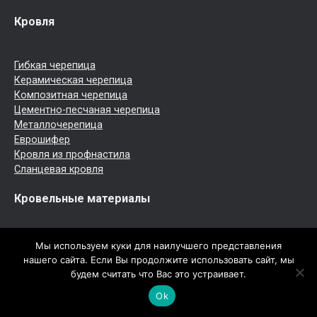
Кровля
Гибкая черепица
Керамическая черепица
Композитная черепица
Цементно-песчаная черепица
Металлочерепица
Еврошифер
Кровля из профнастила
Сланцевая кровля
Кровельные материалы
Фальцевая кровля
Мы используем куки для наилучшего представления
Шиферная кровля
нашего сайта. Если Вы продолжите использовать сайт, мы
Кровельное железо
будем считать что Вас это устраивает.
Медная кровля
Ok
Рулонная кровля
Мембранная кровля