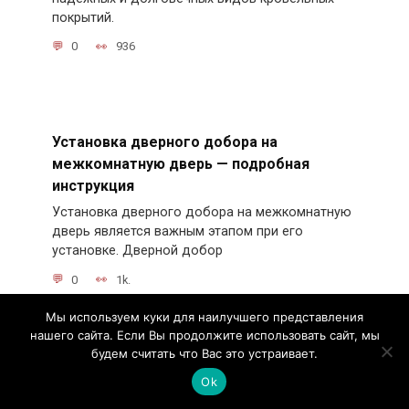
покрытий.
0
936
Установка дверного добора на
межкомнатную дверь — подробная
инструкция
Установка дверного добора на межкомнатную
дверь является важным этапом при его
установке. Дверной добор
0
1k.
Мы используем куки для наилучшего представления
нашего сайта. Если Вы продолжите использовать сайт, мы
будем считать что Вас это устраивает.
Строим уникальный брусовой дом с
Ok
ломаной крышей