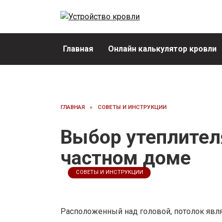
Перейти
к
содержанию
Главная
Онлайн калькулятор кровли
ГЛАВНАЯ
»
СОВЕТЫ И ИНСТРУКЦИИ
Выбор утеплител
частном доме
СОВЕТЫ И ИНСТРУКЦИИ
Расположенный над головой, потолок явл