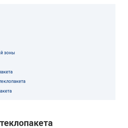
ей зоны
пакета
теклопакета
акета
стеклопакета