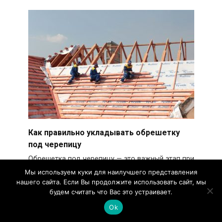
Как правильно укладывать обрешетку
под черепицу
Обрешетка под черепицу — это важный этап при
укладке кровли. Она представляет собой
Мы используем куки для наилучшего представления
основание
нашего сайта. Если Вы продолжите использовать сайт, мы
будем считать что Вас это устраивает.
0
2.8k.
Ok