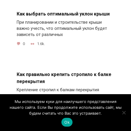
Как выбрать оптимальный уклон крыши
При планировании и строительстве крыши
важно учесть, что оптимальный уклон будет
зависеть от различных
0
1.6k.
Как правильно крепить стропило к балке
перекрытия
Крепление стропил к балкам перекрытия
является важным этапом в процессе
Мы используем куки для наилучшего представления
строительства крыши.
нашего сайта. Если Вы продолжите использовать сайт, мы
0
1.1k.
будем считать что Вас это устраивает.
Ok