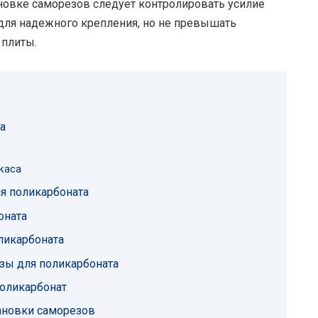
новке саморезов следует контролировать усилие
для надежного крепления, но не превышать
 плиты.
а
каса
я поликарбоната
оната
ликарбоната
зы для поликарбоната
поликарбонат
ановки саморезов