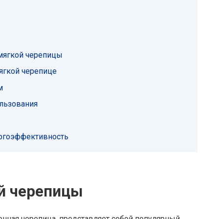
мягкой черепицы
ягкой черепице
м
ользования
ергоэффективность
й черепицы
лонная черепица, представляет собой популярный